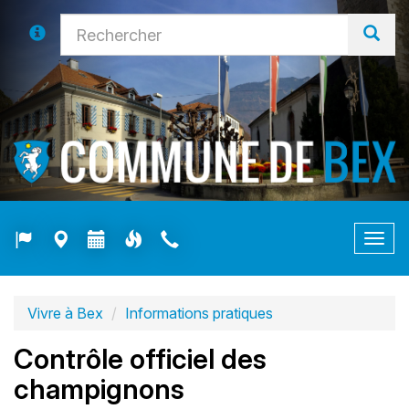
Togg
navig
Vivre à Bex
Informations pratiques
Contrôle officiel des
champignons