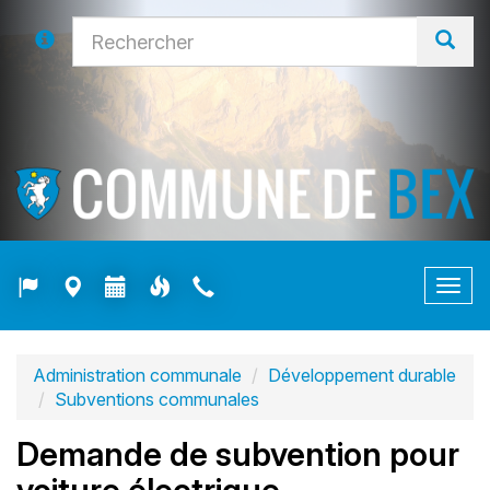
Togg
navig
Administration communale
Développement durable
Subventions communales
Demande de subvention pour