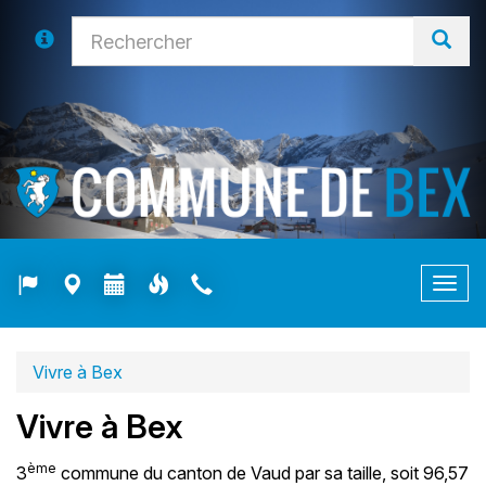
Togg
navig
Vivre à Bex
Vivre à Bex
ème
3
commune du canton de Vaud par sa taille, soit 96,57