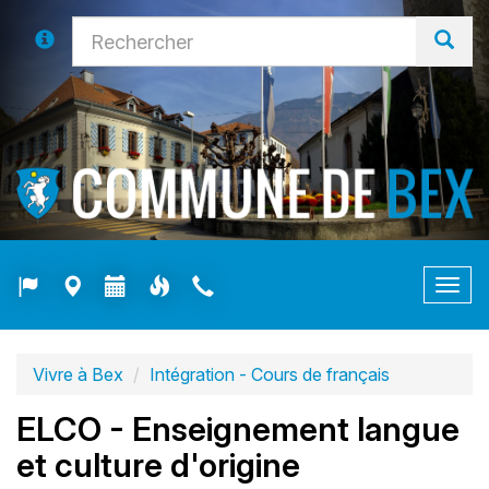
Togg
navig
Vivre à Bex
Intégration - Cours de français
ELCO - Enseignement langue
et culture d'origine