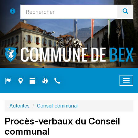
Togg
navig
Autorités
Conseil communal
Procès-verbaux du Conseil
communal