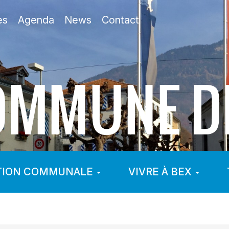
es
Agenda
News
Contact
TION COMMUNALE
VIVRE À BEX