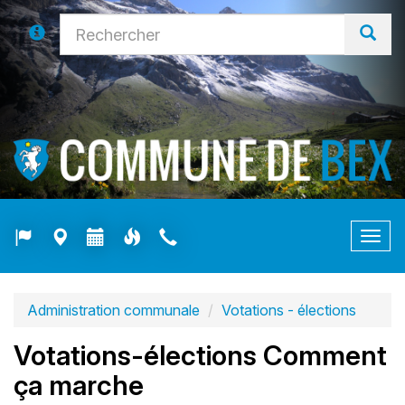
Togg
navig
Administration communale
Votations - élections
Votations-élections Comment
ça marche