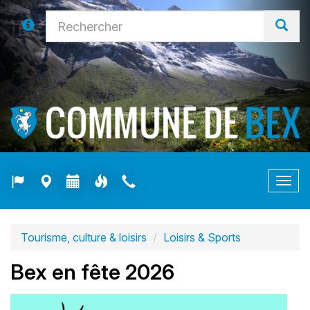
Togg
navig
Tourisme, culture & loisirs
Loisirs & Sports
Bex en fête 2026