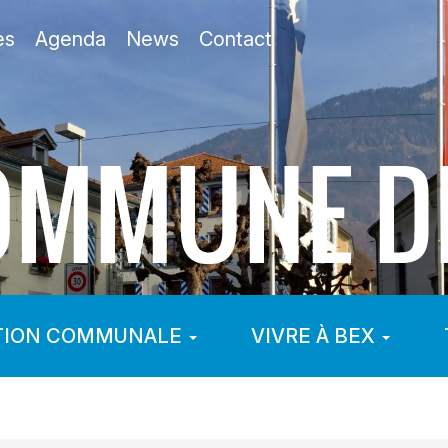
es
Agenda
News
Contact
TION COMMUNALE
VIVRE À BEX