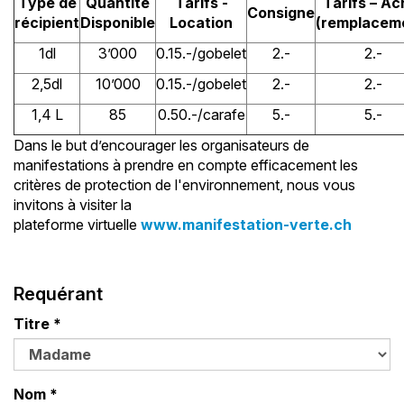
Type de
Quantité
Tarifs -
Tarifs – Ac
Consigne
récipient
Disponible
Location
(remplacem
1dl
3’000
0.15.-/gobelet
2.-
2.-
2,5dl
10’000
0.15.-/gobelet
2.-
2.-
1,4 L
85
0.50.-/carafe
5.-
5.-
Dans le but d’encourager les organisateurs de
manifestations à prendre en compte efficacement les
critères de protection de l'environnement, nous vous
invitons à visiter la
plateforme virtuelle
www.manifestation-verte.ch
Requérant
Titre
*
Nom
*