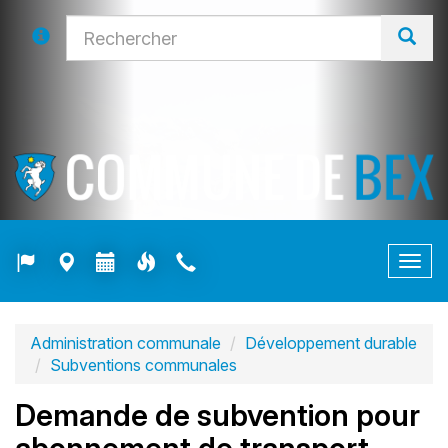
Togg
navig
Administration communale
Développement durable
Subventions communales
Demande de subvention pour