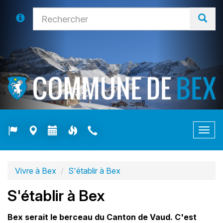
Togg
navig
Vivre à Bex
S'établir à Bex
S'établir à Bex
Bex serait le berceau du Canton de Vaud. C'est